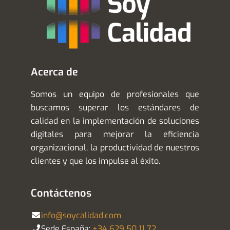
Contáctenos
info@soycalidad.com
Sede España:
+34 629 50 11 72
Sede Perú:
+51 977 320 353
Política de cookies
Política de Privacidad
Aviso Legal