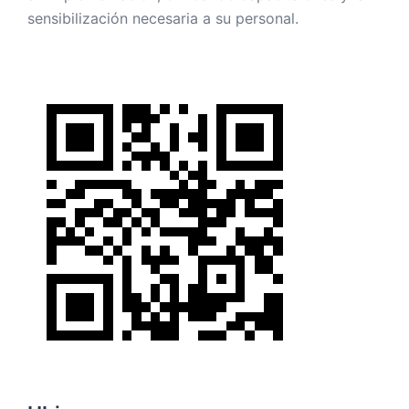
Ubicanos
Perú – Arequipa
España – Madrid
Telefonos
+51 930 420 188
+34 629 50 11 72